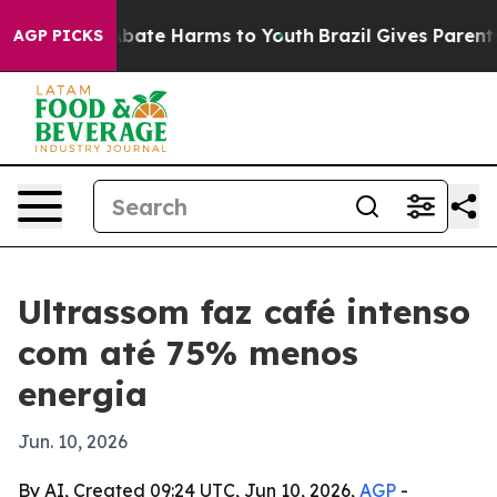
n Fund to Abate Harms to Youth
Brazil Gives Parents So
AGP PICKS
Ultrassom faz café intenso
com até 75% menos
energia
Jun. 10, 2026
By AI, Created 09:24 UTC, Jun 10, 2026,
AGP
-